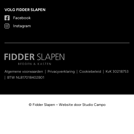
VOLG FIDDER SLAPEN
Facebook
Instagram
Algemene voorwaarden
|
Privacyverklaring
|
Cookiebeleid
|
KvK 30218753
|
BTW NL817018402B01
© Fidder Slapen – Website door
Studio Campo