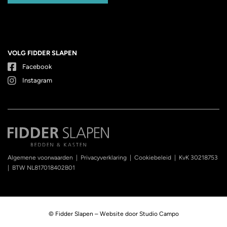
VOLG FIDDER SLAPEN
Facebook
Instagram
Algemene voorwaarden
|
Privacyverklaring
|
Cookiebeleid
|
KvK 30218753
|
BTW NL817018402B01
© Fidder Slapen – Website door
Studio Campo