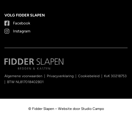
VOLG FIDDER SLAPEN
Facebook
Instagram
Algemene voorwaarden
|
Privacyverklaring
|
Cookiebeleid
|
KvK 30218753
|
BTW NL817018402B01
© Fidder Slapen – Website door
Studio Campo