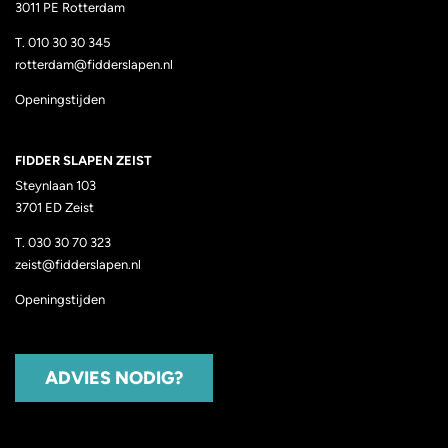
3011 PE
Rotterdam
T.
010 30 30 345
rotterdam@fidderslapen.nl
Openingstijden
FIDDER SLAPEN ZEIST
Steynlaan 103
3701 ED Zeist
T.
030 30 70 323
zeist@fidderslapen.nl
Openingstijden
ADVIES NODIG?